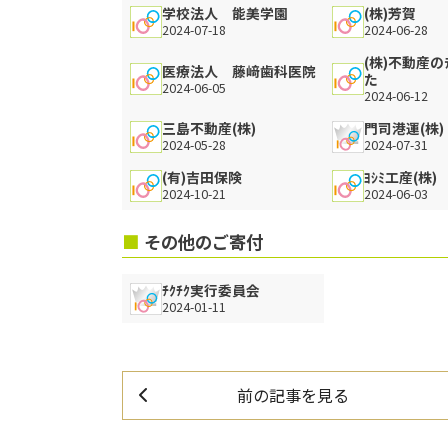
学校法人 能美学園
(株)芳賀
2024-07-18
2024-06-28
(株)不動産のﾃ
医療法人 藤﨑歯科医院
た
2024-06-05
2024-06-12
三島不動産(株)
門司港運(株)
2024-05-28
2024-07-31
(有)吉田保険
ﾖｼﾐ工産(株)
2024-10-21
2024-06-03
その他のご寄付
ﾁｸﾁｸ実行委員会
2024-01-11
前の記事
を見る