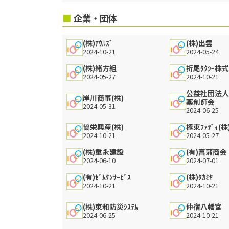
企業・団体
(株)ｱｳﾙｽﾞ
(株)出雲
2024-10-21
2024-05-24
(株)緒方組
折尾ﾀｸｼｰ株
2024-05-27
2024-10-21
公益社団法
岸川商事(株)
薬剤師会
2024-05-31
2024-06-25
協栄興産(株)
極東ﾌｧﾃﾞｨ(株
2024-10-21
2024-05-27
(株)重永建設
(有)菖蒲商会
2024-06-10
2024-07-01
(有)ｾﾞﾑｹﾝｻｰﾋﾞｽ
(株)ﾀｶﾐﾔ
2024-10-21
2024-10-21
(株)東和防災ｼｽﾃﾑ
仲宿八幡宮
2024-06-25
2024-10-21