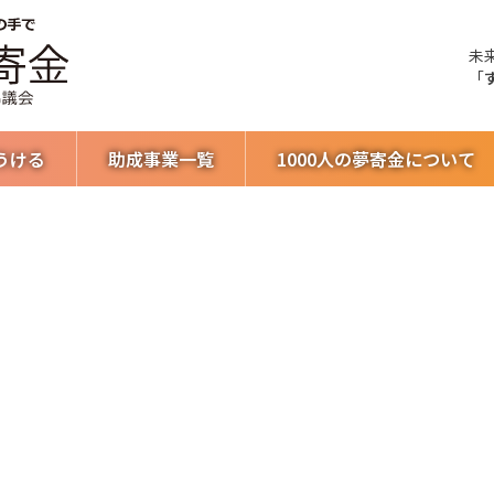
未
「
うける
助成事業一覧
1000人の夢寄金について