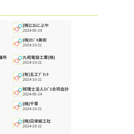
(株)ｴｺﾙにぶや
2024-05-24
(株)ｶｼﾞｷ美術
2024-10-21
議所
九昭電設工業(株)
2024-10-21
(有)五工ﾌﾟﾗﾝﾄ
2024-10-21
税理士法人ｽﾊﾞﾙ合同会計
2024-05-24
(株)千草
2024-10-21
(株)日栄紙工社
2024-10-21