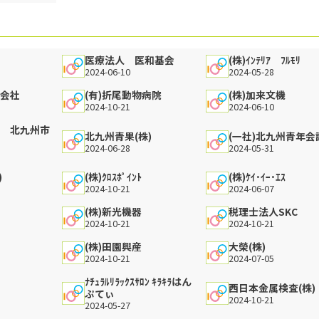
医療法人 医和基会
(株)ｲﾝﾃﾘｱ ﾌﾙﾓﾘ
2024-06-10
2024-05-28
式会社
(有)折尾動物病院
(株)加来文機
2024-10-21
2024-06-10
人 北九州市
北九州青果(株)
(一社)北九州青年会
2024-06-28
2024-05-31
)
(株)ｸﾛｽﾎﾟｲﾝﾄ
(株)ｹｲ･ｲｰ･ｴｽ
2024-10-21
2024-06-07
(株)新光機器
税理士法人SKC
2024-10-21
2024-10-21
(株)田園興産
大榮(株)
2024-10-21
2024-07-05
ﾅﾁｭﾗﾙﾘﾗｯｸｽｻﾛﾝ ｷﾗｷﾗはん
西日本金属検査(株)
ぷてぃ
2024-10-21
2024-05-27