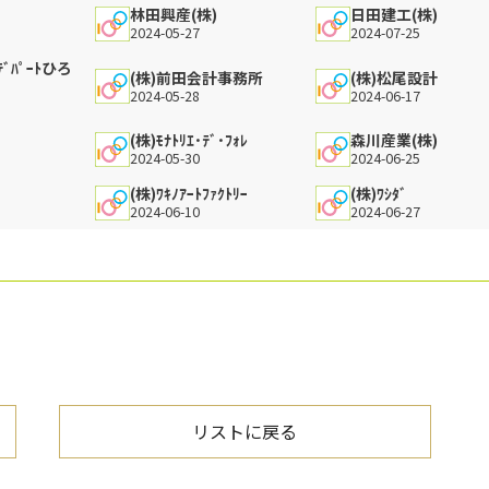
林田興産(株)
日田建工(株)
2024-05-27
2024-07-25
ﾞﾊﾟｰﾄひろ
(株)前田会計事務所
(株)松尾設計
2024-05-28
2024-06-17
(株)ﾓﾅﾄﾘｴ･ﾃﾞ･ﾌｫﾚ
森川産業(株)
2024-05-30
2024-06-25
(株)ﾜｷﾉｱｰﾄﾌｧｸﾄﾘｰ
(株)ﾜｼﾀﾞ
2024-06-10
2024-06-27
リストに戻る