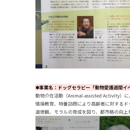
✱事業名：ドッグセラピー「動物愛護週間イ
動物介在活動（Animal-assisted Acti
情操教育、特養訪問により高齢者に対するド
道徳観、モラルの育成を図り、都市格の向上