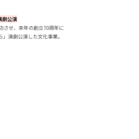
演劇公演
功させ、来年の創立
70
周年に
ら」演劇公演
した文化事業。