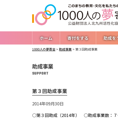
ホーム
寄付をする
助成を
1000人の夢寄金
>
助成事業
>
第３回助成事業
助成事業
SUPPORT
第３回助成事業
2014年09月30日
○第３回助成（2014年） ○助成事業数：７件