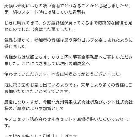
天候は未明にはもの凄い雷雨でどうなることかと心配しましたが、
第一組のスタート時には降っていた霧雨も
じきに晴れてきて、
夕方最終組が戻ってくるまで
奇跡的な回復を見
せたのでした（夜はまた雨でした）。
気温も温かく、参加者の皆様は思う存分ゴルフを楽しまれたように
感じました。
皆様からは総額２６４，０００円を夢寄金事務局へご寄付いただき
ました。これにつきましては次回の助成金へ
使わせていただきます。
本当に皆様ありがとうございました。
既に第３回のお話も出ているようです。来年もより多くの皆様にご
参加いただきたいと考えています。
最後になりますが、今回北九州青果株式会社様及びホクト株式会社
様のご厚意により参加賞として
キノコセット詰め合わせ４点セットを
無償提供いただいておりま
す。
この場をお借りして御礼申し上げます。