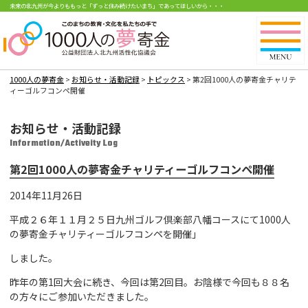
未来の北九州が今よりももっと「ずっと住み続けたいまち」であってほしいから・・・
1000人の夢寄金
>
お知らせ・活動記録
>
トピックス
>
第2回1000人の夢寄金チャリテ
ィーゴルフコンペ開催
お知らせ・活動記録
Information/Activeity Log
第2回1000人の夢寄金チャリティーゴルフコンペ開催
2014年11月26日
平成２６年１１月２５日九州ゴルフ倶楽部八幡コースにて1000人
の夢寄金チャリティーゴルフコンペを開催」
しました。
昨年の第1回大会に続き、今回は第2回目。お陰様で今回も８８名
の方々にご参加いただきました。