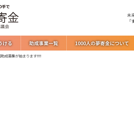
未
「
うける
助成事業一覧
1000人の夢寄金について
助成募集が始まります!!!!!