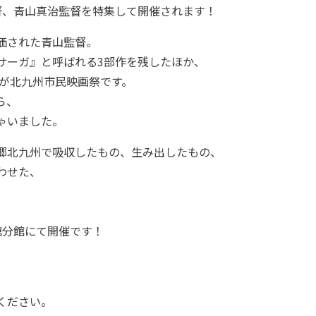
督、青山真治監督を特集して開催されます！
価された青山監督。
サーガ』と呼ばれる3部作を残したほか、
のが北九州市民映画祭です。
ら、
ゃいました。
郷北九州で吸収したもの、生み出したもの、
わせた、
館分館にて
開催です！
、
ください。