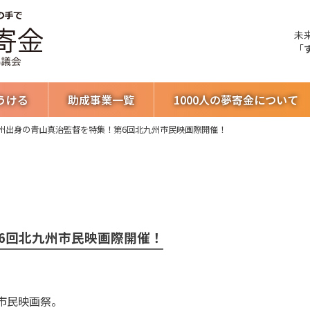
未
「
うける
助成事業一覧
1000人の夢寄金について
州出身の青山真治監督を特集！第6回北九州市民映画際開催！
6回北九州市民映画際開催！
市民映画祭。