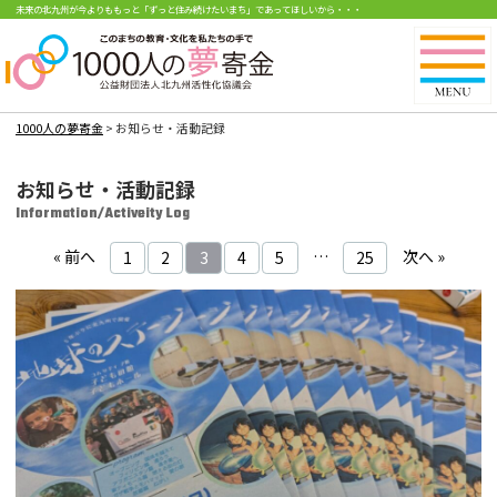
未来の北九州が今よりももっと「ずっと住み続けたいまち」であってほしいから・・・
1000人の夢寄金
>
お知らせ・活動記録
お知らせ・活動記録
Information/Activeity Log
« 前へ
…
次へ »
1
2
3
4
5
25