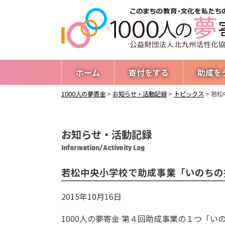
ホーム
寄付をする
助成を
1000人の夢寄金
>
お知らせ・活動記録
>
トピックス
>
若松
お知らせ・活動記録
Information/Activeity Log
若松中央小学校で助成事業「いのちの
2015年10月16日
1000人の夢寄金 第４回助成事業の１つ「い