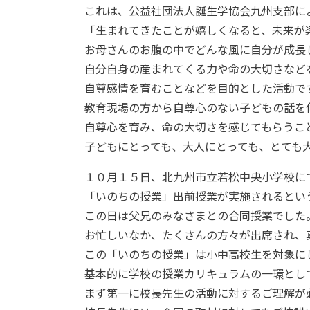
これは、公益社団法人誕生学協会九州支部に
「生まれてきたことが嬉しくなると、未来が
お母さんのお腹の中でどんな風に自分が成長
自分自身の産まれてくる力や命の大切さなど
自尊感情を育むことなどを目的とした活動で
教育現場の方から自尊心のない子どもの話を
自尊心を育み、命の大切さを感じてもらうこ
子どもにとっても、大人にとっても、とても
１０月１５日、北九州市立若松中央小学校に
「いのちの授業」出前授業が実施されるとい
この日は父兄のみなさまとの合同授業でした
お忙しいなか、たくさんの方々が出席され、
この「いのちの授業」は小中高校生を対象に
基本的に学校の授業カリキュラムの一環とし
まず第一に校長先生の活動に対するご理解が